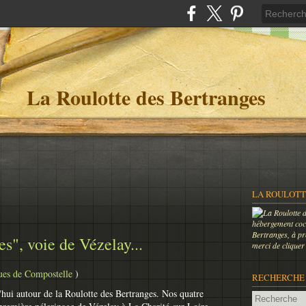
La Roulotte des Bertranges
LA ROULOTT
hébergement coco
Bertranges, à pr
s", voie de Vézelay...
merci de cliquer
ues de Compostelle
)
RECHERCHE
d'hui autour de la Roulotte des Bertranges. Nos quatre