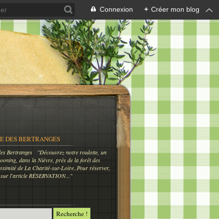
Connexion
+
Créer mon blog
E DES BERTRANGES
"Découvrez notre roulotte, un
oning, dans la Nièvre, près de la forêt des
oximité de La Charité-sur-Loire..Pour réserver,
 sur l'article RÉSERVATION..."