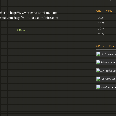
ARCHIVES
harite http://www.nievre-tourisme.com
risme.com http://vinitour-centreloire.com
2020
2018
2013
⇧ Haut
2012
ARTICLES R