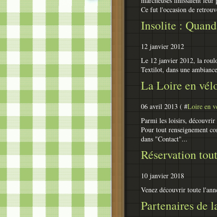
marcheuses finissaient leur
Ce fut l'occasion de retrouv
Insolite : Quand 
12 janvier 2012
Le 12 janvier 2012, la roulo
Textilot, dans une ambiance
La Loire en vélo
06 avril 2013 ( #
Loire en v
Parmi les loisirs, découvrir
Pour tout renseignement co
dans "Contact"...
Réservation tout
10 janvier 2018
Venez découvrir toute l'anné
Partenaires de la