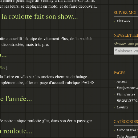
 première pélerinage de Vézelay à La Charité-sur-Loire.
er les leurs, se déplaçant en moto, et de faire découvrir...
SUIVEZ-MOI
la roulotte fait son show...
Flux RSS
NEWSLETTE
tte a acueilli l'équipe de vêtement Plus, de la société
Abonnez-vous pou
 décontractée, mais très pro.
Email
...
élo
)
PAGES
 la Loire en vélo sur les anciens chemins de halage...
Accueil
mplémentaire, aller en page d'accueil rubrique PAGES
Équipements de
Plan d'accès
e l'année...
RÉSERVATION
Contact
e notre unique roulotte gîte, dans son écrin paysager...
CATÉGORIES
 roulotte...
Loire en vélo
Saint-Jacques